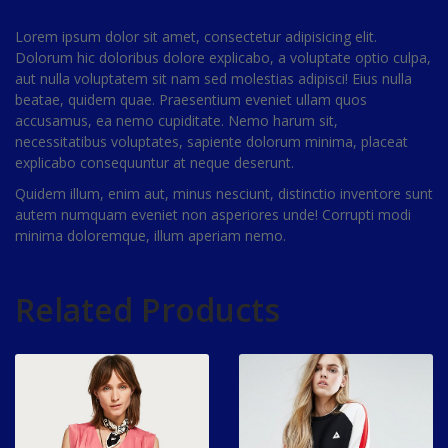
Lorem ipsum dolor sit amet, consectetur adipisicing elit.
Dolorum hic doloribus dolore explicabo, a voluptate optio culpa,
aut nulla voluptatem sit nam sed molestias adipisci! Eius nulla
beatae, quidem quae. Praesentium eveniet ullam quos
accusamus, ea nemo cupiditate. Nemo harum sit,
necessitatibus voluptates, sapiente dolorum minima, placeat
explicabo consequuntur at neque deserunt.
Quidem illum, enim aut, minus nesciunt, distinctio inventore sunt
autem numquam eveniet non asperiores unde! Corrupti modi
minima doloremque, illum aperiam nemo.
Related Products