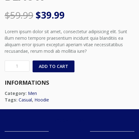
ORIGINAL
CURRENT
$
59.99
$
39.99
PRICE
PRICE
Lorem ipsum dolor sit amet, consectetur adipisicing elit. Sunt
illum nemo tempore praesentium incidunt quia blanditiis ea
WAS:
IS:
aliquam error ipsum excepturi aperiam vitae necessitatibus
recusandae, rerum modi ab mollitia iure?
$59.99.
$39.99.
Vernon
ADD TO CART
Cropped
Blauw
INFORMATIONS
quantity
Category:
Men
Tags:
Casual
,
Hoodie
DESCRIPTION