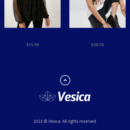
Sheer Overlay Top
Vintage T-Shirt
$
15.99
$
38.00
ADD TO CART
ADD TO CART
2023 © Vesica. All rights reserved.