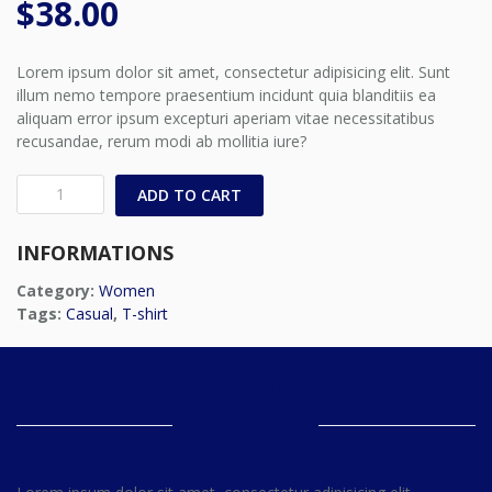
$
38.00
Lorem ipsum dolor sit amet, consectetur adipisicing elit. Sunt
illum nemo tempore praesentium incidunt quia blanditiis ea
aliquam error ipsum excepturi aperiam vitae necessitatibus
recusandae, rerum modi ab mollitia iure?
Vintage
ADD TO CART
T-
Shirt
INFORMATIONS
quantity
Category:
Women
Tags:
Casual
,
T-shirt
DESCRIPTION