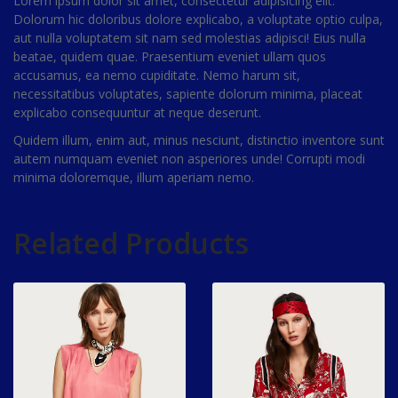
Lorem ipsum dolor sit amet, consectetur adipisicing elit.
Dolorum hic doloribus dolore explicabo, a voluptate optio culpa,
aut nulla voluptatem sit nam sed molestias adipisci! Eius nulla
beatae, quidem quae. Praesentium eveniet ullam quos
accusamus, ea nemo cupiditate. Nemo harum sit,
necessitatibus voluptates, sapiente dolorum minima, placeat
explicabo consequuntur at neque deserunt.
Quidem illum, enim aut, minus nesciunt, distinctio inventore sunt
autem numquam eveniet non asperiores unde! Corrupti modi
minima doloremque, illum aperiam nemo.
Related Products