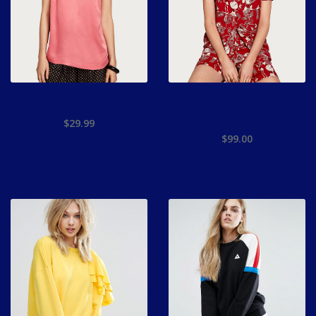
Oversized Sweatshirt
Printed Hawaii Shirt
Brutus
$
29.99
$
99.00
ADD TO CART
ADD TO CART