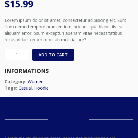
$
15.99
Lorem ipsum dolor sit amet, consectetur adipisicing elit. Sunt
illum nemo tempore praesentium incidunt quia blanditiis ea
aliquam error ipsum excepturi aperiam vitae necessitatibus
recusandae, rerum modi ab mollitia iure?
Sheer
ADD TO CART
Overlay
Top
INFORMATIONS
quantity
Category:
Women
Tags:
Casual
,
Hoodie
DESCRIPTION