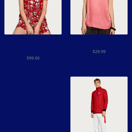
Printed Hawaii Shirt
Oversized Sweatshirt
Brutus
$
29.99
$
99.00
ADD TO CART
ADD TO CART