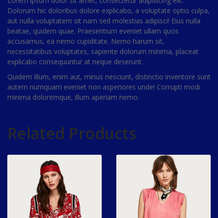
Lorem ipsum dolor sit amet, consectetur adipisicing elit.
Dolorum hic doloribus dolore explicabo, a voluptate optio culpa,
aut nulla voluptatem sit nam sed molestias adipisci! Eius nulla
beatae, quidem quae. Praesentium eveniet ullam quos
accusamus, ea nemo cupiditate. Nemo harum sit,
necessitatibus voluptates, sapiente dolorum minima, placeat
explicabo consequuntur at neque deserunt.
Quidem illum, enim aut, minus nesciunt, distinctio inventore sunt
autem numquam eveniet non asperiores unde! Corrupti modi
minima doloremque, illum aperiam nemo.
Related Products